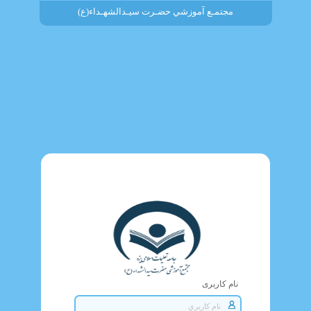
مجتمـع آموزشي حضـرت سيـدالشهـداء(ع)
نام کاربری